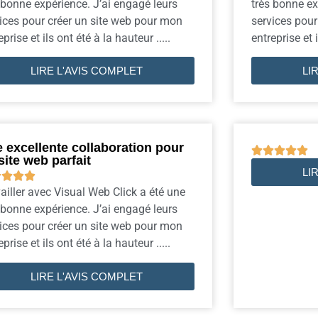
 bonne expérience. J’ai engagé leurs
très bonne ex
ices pour créer un site web pour mon
services pour
eprise et ils ont été à la hauteur .....
entreprise et i
LIRE L'AVIS COMPLET
LI
 excellente collaboration pour





site web parfait
LI




ailler avec Visual Web Click a été une
 bonne expérience. J’ai engagé leurs
ices pour créer un site web pour mon
eprise et ils ont été à la hauteur .....
LIRE L'AVIS COMPLET