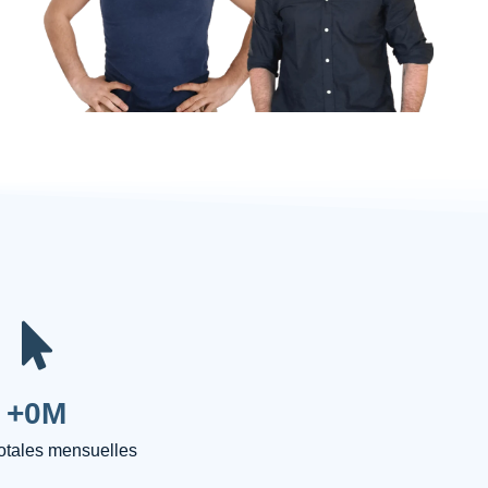
+
0
M
totales mensuelles