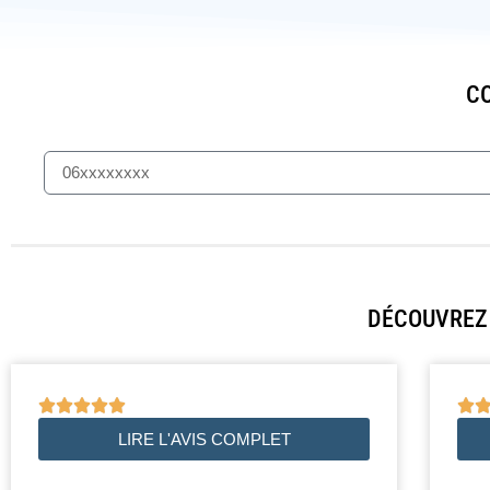
CO
DÉCOUVREZ 






LIRE L'AVIS COMPLET