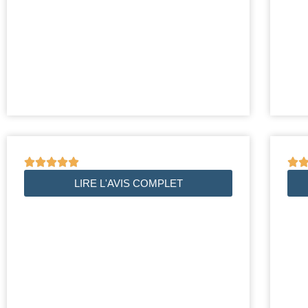






LIRE L'AVIS COMPLET