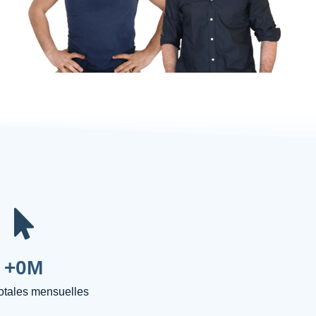
+
0
M
totales mensuelles