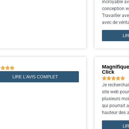
incroyable ave
conception w
Travailler av
avec de véritab
LI
Magnifique




Click
LIRE L'AVIS COMPLET





Je recherchai
site web pour
plusieurs moi
qui pourrait a
hauteur des at
LI