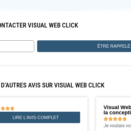
NTACTER VISUAL WEB CLICK
ÊTRE RAPPELÉ
D'AUTRES AVIS SUR VISUAL WEB CLICK
Visual Web 




la concept
LIRE L'AVIS COMPLET





Je voulais vo