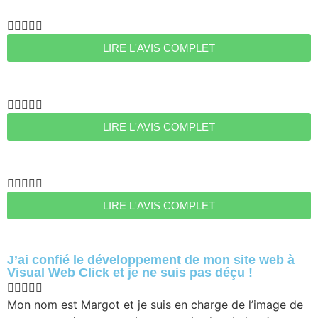





LIRE L'AVIS COMPLET





LIRE L'AVIS COMPLET





LIRE L'AVIS COMPLET
J’ai confié le développement de mon site web à
Visual Web Click et je ne suis pas déçu !





Mon nom est Margot et je suis en charge de l’image de