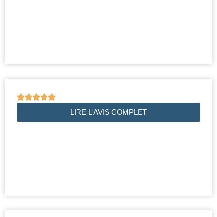





LIRE L'AVIS COMPLET