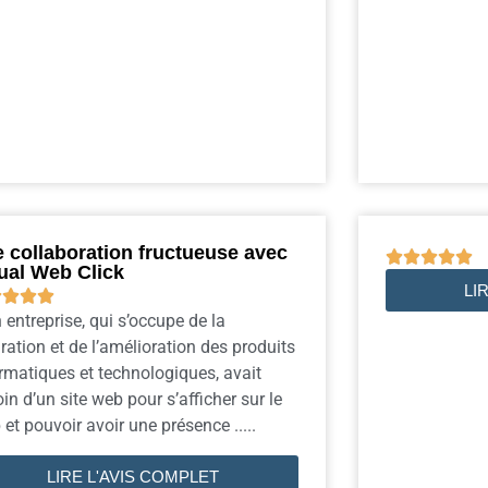
 collaboration fructueuse avec





ual Web Click
LI




entreprise, qui s’occupe de la
ration et de l’amélioration des produits
rmatiques et technologiques, avait
in d’un site web pour s’afficher sur le
et pouvoir avoir une présence .....
LIRE L'AVIS COMPLET