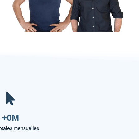
+
0
M
totales mensuelles