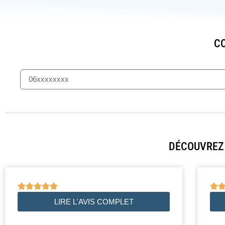
CO
DÉCOUVREZ 






LIRE L'AVIS COMPLET