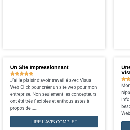
Un Site Impressionnant
Une
Vis






J’ai le plaisir d’avoir travaillé avec Visual
Mon 
Web Click pour créer un site web pour mon
répa
entreprise. Non seulement les concepteurs
info
ont été très flexibles et enthousiastes à
beso
propos de .....
Web 
LIRE L'AVIS COMPLET