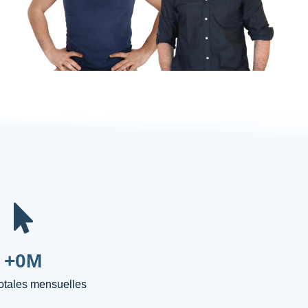
+
0
M
totales mensuelles