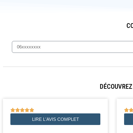
CO
DÉCOUVREZ 






LIRE L'AVIS COMPLET