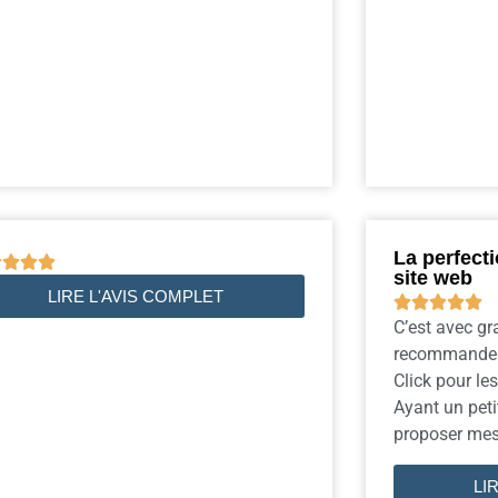
La perfecti




site web
LIRE L'AVIS COMPLET





C’est avec gr
recommande l
Click pour le
Ayant un pet
proposer mes p
LI