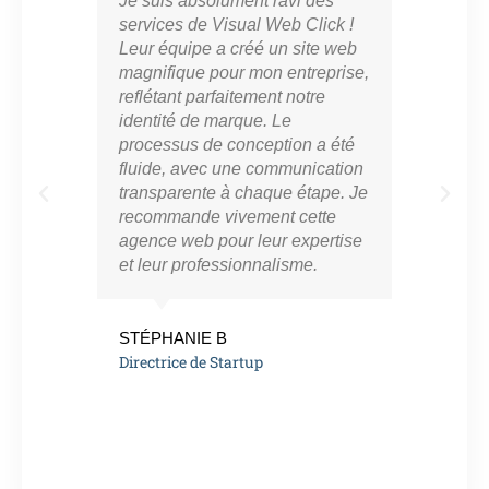
Je suis absolument ravi des
Vis
services de Visual Web Click !
part
Leur équipe a créé un site web
cro
magnifique pour mon entreprise,
en l
reflétant parfaitement notre
mar
identité de marque. Le
con
processus de conception a été
notr
fluide, avec une communication
ont 
transparente à chaque étape. Je
perf
recommande vivement cette
app
agence web pour leur expertise
résu
et leur professionnalisme.
vra
eng
de l
STÉPHANIE B
Directrice de Startup
MAR
Ent