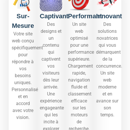
Sur-
Captivant
Performant
Innovant
Des
Un site
Des
Mesure
designs et
web
solutions
Votre site
un
optimisé
novatrices
web conçu
contenu
pour une
qui vous
spécifiquement
qui
performance
démarquent
pour
captivent
supérieure.
de la
répondre à
vos
Chargement
concurrence.
vos
visiteurs
rapide,
Un site
besoins
dès leur
navigation
web
uniques.
arrivée.
fluide et
moderne
Personnalisé
Une
classement
et en
et en
expérience
efficace
avance sur
accord
engageante
sur les
son
avec votre
qui les
moteurs
temps.​
vision.
incite à
de
explorer
recherche.​