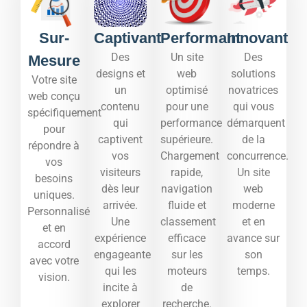
Sur-
Captivant
Performant
Innovant
Des
Un site
Des
Mesure
designs et
web
solutions
Votre site
un
optimisé
novatrices
web conçu
contenu
pour une
qui vous
spécifiquement
qui
performance
démarquent
pour
captivent
supérieure.
de la
répondre à
vos
Chargement
concurrence.
vos
visiteurs
rapide,
Un site
besoins
dès leur
navigation
web
uniques.
arrivée.
fluide et
moderne
Personnalisé
Une
classement
et en
et en
expérience
efficace
avance sur
accord
engageante
sur les
son
avec votre
qui les
moteurs
temps.​
vision.
incite à
de
explorer
recherche.​