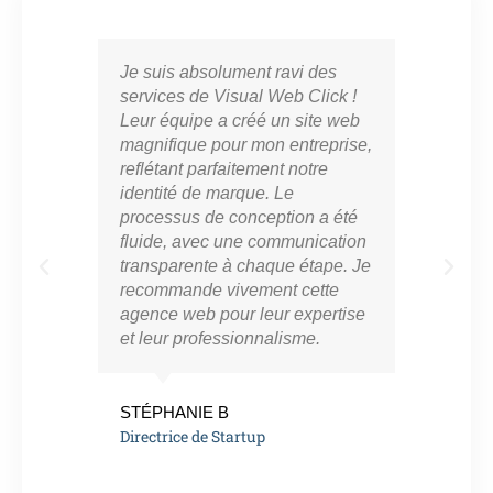
Je suis absolument ravi des
Vis
services de Visual Web Click !
part
Leur équipe a créé un site web
cro
magnifique pour mon entreprise,
en l
reflétant parfaitement notre
mar
identité de marque. Le
con
processus de conception a été
notr
fluide, avec une communication
ont 
transparente à chaque étape. Je
perf
recommande vivement cette
app
agence web pour leur expertise
résu
et leur professionnalisme.
vra
eng
de l
STÉPHANIE B
Directrice de Startup
MAR
Ent