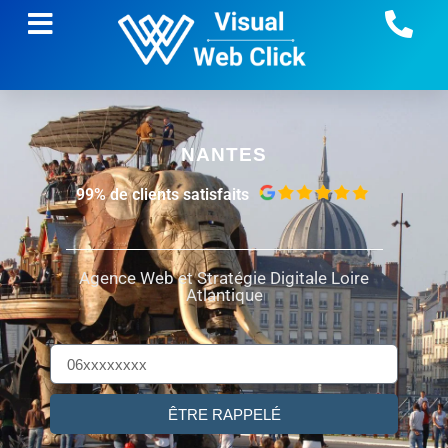
NANTES
99% de clients satisfaits
Agence Web et Stratégie Digitale
Loire
Atlantique
ÊTRE RAPPELÉ