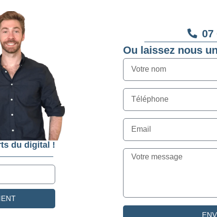
07 
Ou laissez nous u
ts du digital !
MENT
EN