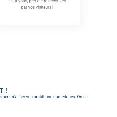
est à vous, prêt à être découvert
par vos visiteurs !
 !
omment réaliser vos ambitions numériques. On est