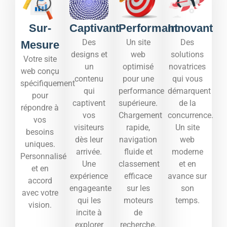
Sur-
Captivant
Performant
Innovant
Des
Un site
Des
Mesure
designs et
web
solutions
Votre site
un
optimisé
novatrices
web conçu
contenu
pour une
qui vous
spécifiquement
qui
performance
démarquent
pour
captivent
supérieure.
de la
répondre à
vos
Chargement
concurrence.
vos
visiteurs
rapide,
Un site
besoins
dès leur
navigation
web
uniques.
arrivée.
fluide et
moderne
Personnalisé
Une
classement
et en
et en
expérience
efficace
avance sur
accord
engageante
sur les
son
avec votre
qui les
moteurs
temps.​
vision.
incite à
de
explorer
recherche.​