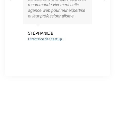
recommande vivement cette
app
agence web pour leur expertise
résu
et leur professionnalisme.
vra
eng
de l
STÉPHANIE B
Directrice de Startup
MAR
Ent