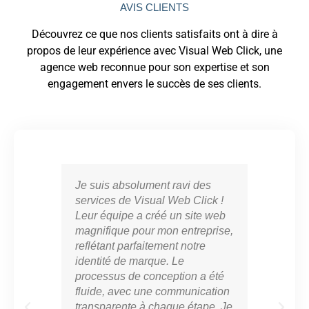
AVIS CLIENTS
Découvrez ce que nos clients satisfaits ont à dire à
propos de leur expérience avec Visual Web Click, une
agence web reconnue pour son expertise et son
engagement envers le succès de ses clients.
Je suis absolument ravi des
Vis
services de Visual Web Click !
part
Leur équipe a créé un site web
cro
magnifique pour mon entreprise,
en l
reflétant parfaitement notre
mar
identité de marque. Le
con
processus de conception a été
notr
fluide, avec une communication
ont 
transparente à chaque étape. Je
perf