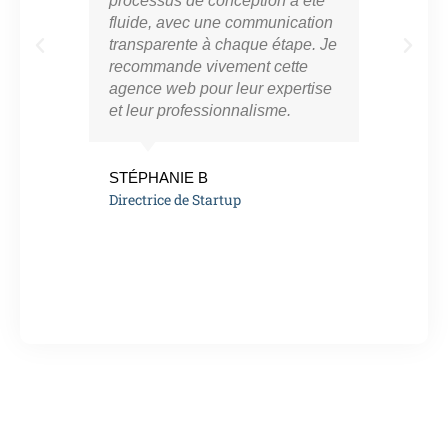
processus de conception a été
notr
fluide, avec une communication
ont 
transparente à chaque étape. Je
perf
recommande vivement cette
app
agence web pour leur expertise
résu
et leur professionnalisme.
vra
eng
de l
STÉPHANIE B
Directrice de Startup
MAR
Ent