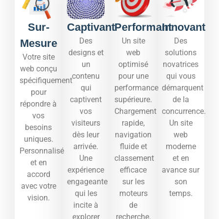
Sur-
Captivant
Performant
Innovant
Des
Un site
Des
Mesure
designs et
web
solutions
Votre site
un
optimisé
novatrices
web conçu
contenu
pour une
qui vous
spécifiquement
qui
performance
démarquent
pour
captivent
supérieure.
de la
répondre à
vos
Chargement
concurrence.
vos
visiteurs
rapide,
Un site
besoins
dès leur
navigation
web
uniques.
arrivée.
fluide et
moderne
Personnalisé
Une
classement
et en
et en
expérience
efficace
avance sur
accord
engageante
sur les
son
avec votre
qui les
moteurs
temps.​
vision.
incite à
de
explorer
recherche.​