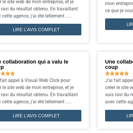
r le site web de mon entreprise, et je
mon entrepris
 ravi du résultat obtenu. En travaillant
ce que je voula
 cette agence, j’ai été tellement .....
LI
LIRE L'AVIS COMPLET
 collaboration qui a valu le
Une collabo
up
coup









 fait appel à Visual Web Click pour
J’ai fait app
r le site web de mon entreprise, et je
créer le site 
 ravi du résultat obtenu. En travaillant
suis ravi du r
 cette agence, j’ai été tellement .....
avec cette age
LIRE L'AVIS COMPLET
LI