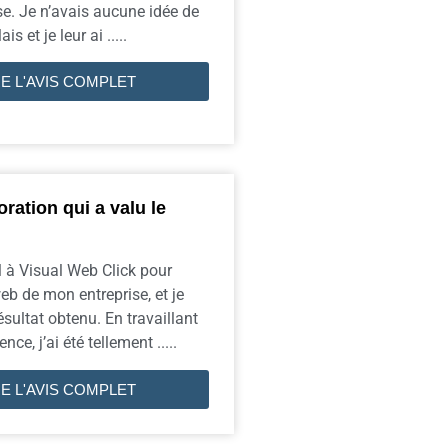
e. Je n’avais aucune idée de
is et je leur ai .....
RE L'AVIS COMPLET
ration qui a valu le
el à Visual Web Click pour
web de mon entreprise, et je
ésultat obtenu. En travaillant
nce, j’ai été tellement .....
RE L'AVIS COMPLET