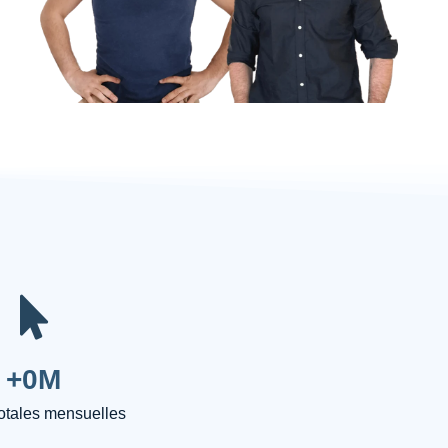
+
0
M
totales mensuelles