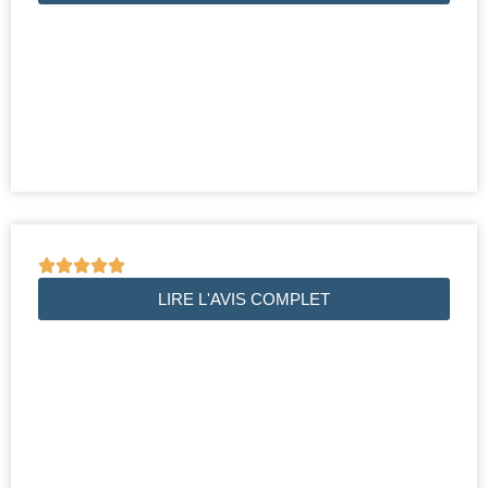





LIRE L'AVIS COMPLET