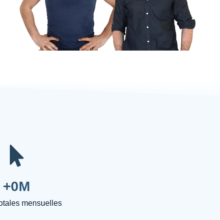
+
0
M
totales mensuelles