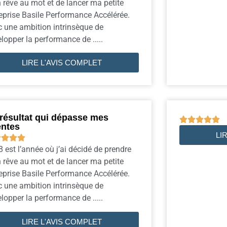
rêve au mot et de lancer ma petite
eprise Basile Performance Accélérée.
 une ambition intrinsèque de
lopper la performance de .....
LIRE L'AVIS COMPLET
résultat qui dépasse mes





entes
LI




 est l’année où j’ai décidé de prendre
rêve au mot et de lancer ma petite
eprise Basile Performance Accélérée.
 une ambition intrinsèque de
lopper la performance de .....
LIRE L'AVIS COMPLET