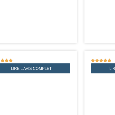









LIRE L'AVIS COMPLET
LI