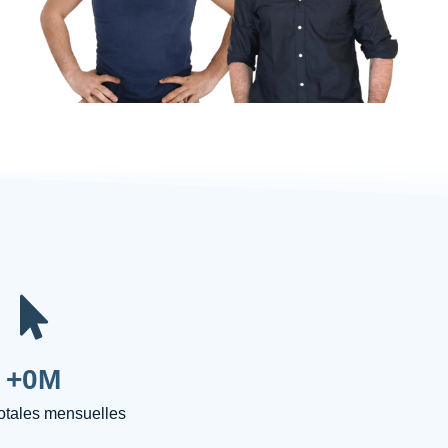
+
0
M
totales mensuelles