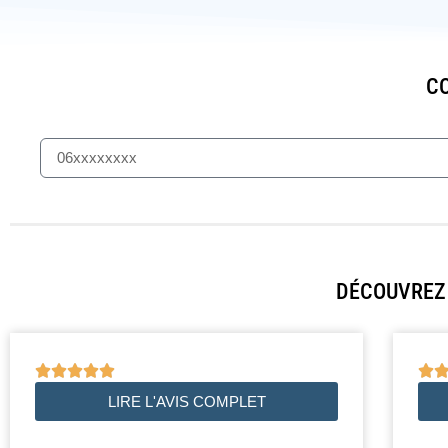
CO
DÉCOUVREZ 






LIRE L'AVIS COMPLET