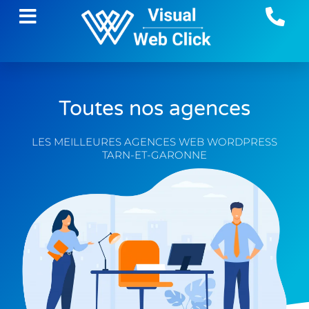
Toutes nos agences
LES MEILLEURES AGENCES WEB WORDPRESS
TARN-ET-GARONNE