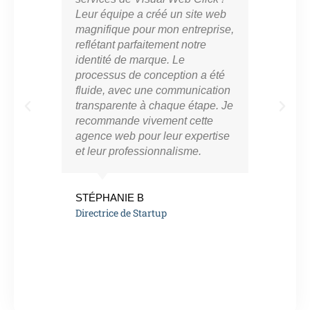
Leur équipe a créé un site web
cro
magnifique pour mon entreprise,
en l
reflétant parfaitement notre
mar
identité de marque. Le
con
processus de conception a été
notr
fluide, avec une communication
ont 
transparente à chaque étape. Je
perf
recommande vivement cette
app
agence web pour leur expertise
résu
et leur professionnalisme.
vra
eng
de l
STÉPHANIE B
Directrice de Startup
MAR
Ent