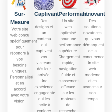
Sur-
Captivant
Performant
Innovant
Des
Un site
Des
Mesure
designs et
web
solutions
Votre site
un
optimisé
novatrices
web conçu
contenu
pour une
qui vous
spécifiquement
qui
performance
démarquent
pour
captivent
supérieure.
de la
répondre à
vos
Chargement
concurrence.
vos
visiteurs
rapide,
Un site
besoins
dès leur
navigation
web
uniques.
arrivée.
fluide et
moderne
Personnalisé
Une
classement
et en
et en
expérience
efficace
avance sur
accord
engageante
sur les
son
avec votre
qui les
moteurs
temps.​
vision.
incite à
de
explorer
recherche.​