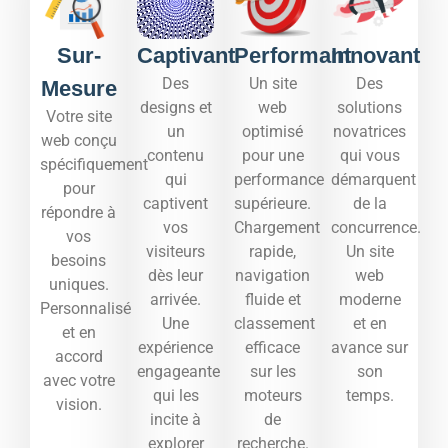
Sur-
Captivant
Performant
Innovant
Des
Un site
Des
Mesure
designs et
web
solutions
Votre site
un
optimisé
novatrices
web conçu
contenu
pour une
qui vous
spécifiquement
qui
performance
démarquent
pour
captivent
supérieure.
de la
répondre à
vos
Chargement
concurrence.
vos
visiteurs
rapide,
Un site
besoins
dès leur
navigation
web
uniques.
arrivée.
fluide et
moderne
Personnalisé
Une
classement
et en
et en
expérience
efficace
avance sur
accord
engageante
sur les
son
avec votre
qui les
moteurs
temps.​
vision.
incite à
de
explorer
recherche.​