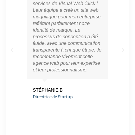
services de Visual Web Click !
part
Leur équipe a créé un site web
cro
magnifique pour mon entreprise,
en l
reflétant parfaitement notre
mar
identité de marque. Le
con
processus de conception a été
notr
fluide, avec une communication
ont 
transparente à chaque étape. Je
perf
recommande vivement cette
app
agence web pour leur expertise
résu
et leur professionnalisme.
vra
eng
de l
STÉPHANIE B
Directrice de Startup
MAR
Ent