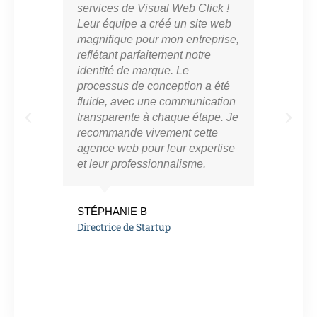
services de Visual Web Click !
part
Leur équipe a créé un site web
cro
magnifique pour mon entreprise,
en l
reflétant parfaitement notre
mar
identité de marque. Le
con
processus de conception a été
notr
fluide, avec une communication
ont 
transparente à chaque étape. Je
perf
recommande vivement cette
app
agence web pour leur expertise
résu
et leur professionnalisme.
vra
eng
de l
STÉPHANIE B
Directrice de Startup
MAR
Ent