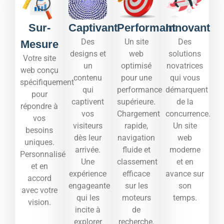
Sur-
Captivant
Performant
Innovant
Des
Un site
Des
Mesure
designs et
web
solutions
Votre site
un
optimisé
novatrices
web conçu
contenu
pour une
qui vous
spécifiquement
qui
performance
démarquent
pour
captivent
supérieure.
de la
répondre à
vos
Chargement
concurrence.
vos
visiteurs
rapide,
Un site
besoins
dès leur
navigation
web
uniques.
arrivée.
fluide et
moderne
Personnalisé
Une
classement
et en
et en
expérience
efficace
avance sur
accord
engageante
sur les
son
avec votre
qui les
moteurs
temps.​
vision.
incite à
de
explorer
recherche.​