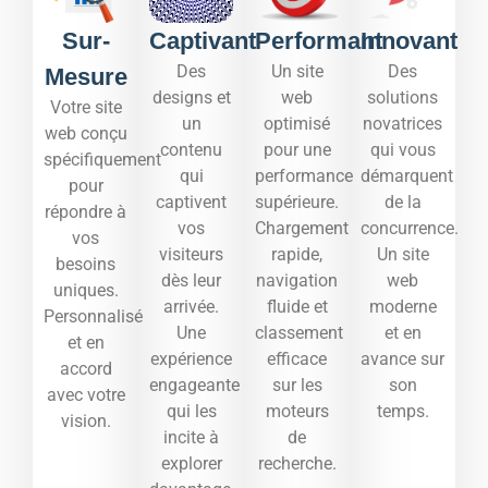
Sur-
Captivant
Performant
Innovant
Des
Un site
Des
Mesure
designs et
web
solutions
Votre site
un
optimisé
novatrices
web conçu
contenu
pour une
qui vous
spécifiquement
qui
performance
démarquent
pour
captivent
supérieure.
de la
répondre à
vos
Chargement
concurrence.
vos
visiteurs
rapide,
Un site
besoins
dès leur
navigation
web
uniques.
arrivée.
fluide et
moderne
Personnalisé
Une
classement
et en
et en
expérience
efficace
avance sur
accord
engageante
sur les
son
avec votre
qui les
moteurs
temps.​
vision.
incite à
de
explorer
recherche.​