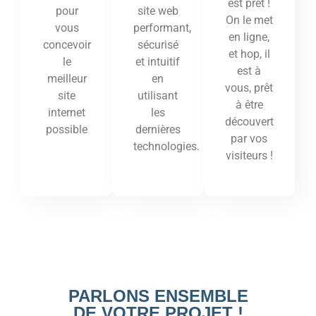
est prêt !
site web
pour
On le met
performant,
vous
en ligne,
sécurisé
concevoir
et hop, il
et intuitif
le
est à
en
meilleur
vous, prêt
utilisant
site
à être
les
internet
découvert
dernières
possible
par vos
technologies.
visiteurs !
PARLONS ENSEMBLE
DE VOTRE PROJET !