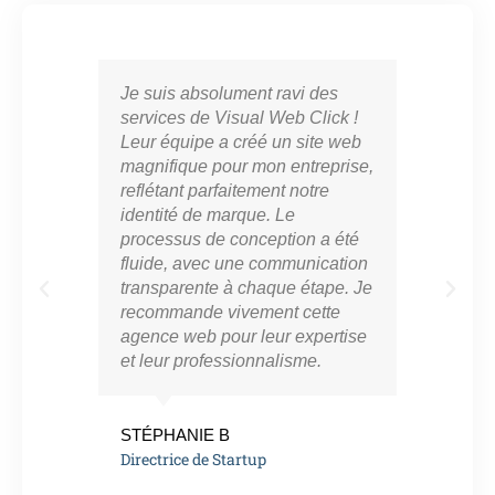
Je suis absolument ravi des
Vis
services de Visual Web Click !
part
Leur équipe a créé un site web
cro
magnifique pour mon entreprise,
en l
reflétant parfaitement notre
mar
identité de marque. Le
con
processus de conception a été
notr
fluide, avec une communication
ont 
transparente à chaque étape. Je
perf
recommande vivement cette
app
agence web pour leur expertise
résu
et leur professionnalisme.
vra
eng
de l
STÉPHANIE B
Directrice de Startup
MAR