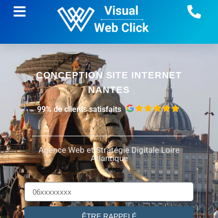
CONCEPTION SITE INTERNET
NANTES
99% de clients satisfaits
Agence Web et Stratégie Digitale
Loire
Atlantique
ÊTRE RAPPELÉ