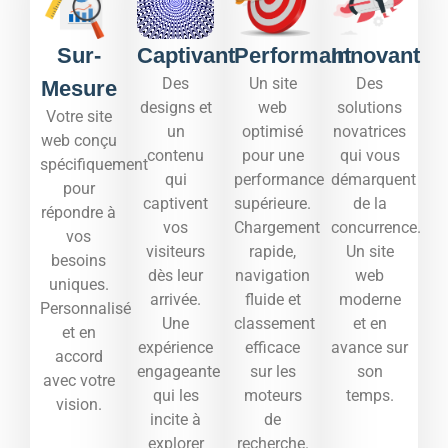
Sur-
Captivant
Performant
Innovant
Des
Un site
Des
Mesure
designs et
web
solutions
Votre site
un
optimisé
novatrices
web conçu
contenu
pour une
qui vous
spécifiquement
qui
performance
démarquent
pour
captivent
supérieure.
de la
répondre à
vos
Chargement
concurrence.
vos
visiteurs
rapide,
Un site
besoins
dès leur
navigation
web
uniques.
arrivée.
fluide et
moderne
Personnalisé
Une
classement
et en
et en
expérience
efficace
avance sur
accord
engageante
sur les
son
avec votre
qui les
moteurs
temps.​
vision.
incite à
de
explorer
recherche.​