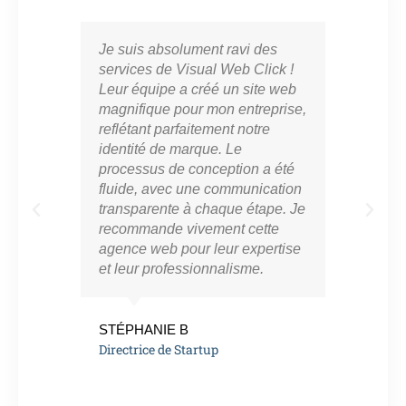
Je suis absolument ravi des
Vis
services de Visual Web Click !
part
Leur équipe a créé un site web
cro
magnifique pour mon entreprise,
en l
reflétant parfaitement notre
mar
identité de marque. Le
con
processus de conception a été
notr
fluide, avec une communication
ont 
transparente à chaque étape. Je
perf
recommande vivement cette
app
agence web pour leur expertise
résu
et leur professionnalisme.
vra
eng
de l
STÉPHANIE B
Directrice de Startup
MAR
Ent