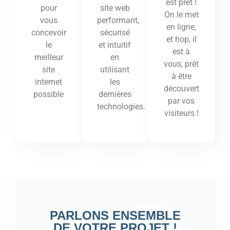
est prêt !
site web
pour
On le met
performant,
vous
en ligne,
sécurisé
concevoir
et hop, il
et intuitif
le
est à
en
meilleur
vous, prêt
utilisant
site
à être
les
internet
découvert
dernières
possible
par vos
technologies.
visiteurs !
PARLONS ENSEMBLE
DE VOTRE PROJET !