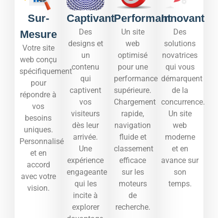
Sur-
Captivant
Performant
Innovant
Des
Un site
Des
Mesure
designs et
web
solutions
Votre site
un
optimisé
novatrices
web conçu
contenu
pour une
qui vous
spécifiquement
qui
performance
démarquent
pour
captivent
supérieure.
de la
répondre à
vos
Chargement
concurrence.
vos
visiteurs
rapide,
Un site
besoins
dès leur
navigation
web
uniques.
arrivée.
fluide et
moderne
Personnalisé
Une
classement
et en
et en
expérience
efficace
avance sur
accord
engageante
sur les
son
avec votre
qui les
moteurs
temps.​
vision.
incite à
de
explorer
recherche.​