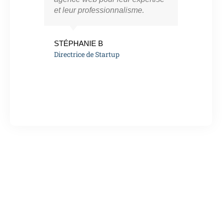
et leur professionnalisme.
vra
eng
de l
STÉPHANIE B
Directrice de Startup
MAR
Ent