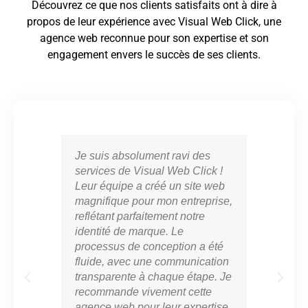
Découvrez ce que nos clients satisfaits ont à dire à
propos de leur expérience avec Visual Web Click, une
agence web reconnue pour son expertise et son
engagement envers le succès de ses clients.
Je suis absolument ravi des
Vis
services de Visual Web Click !
part
Leur équipe a créé un site web
cro
magnifique pour mon entreprise,
en l
reflétant parfaitement notre
mar
identité de marque. Le
con
processus de conception a été
notr
fluide, avec une communication
ont 
transparente à chaque étape. Je
perf
recommande vivement cette
app
agence web pour leur expertise
résu