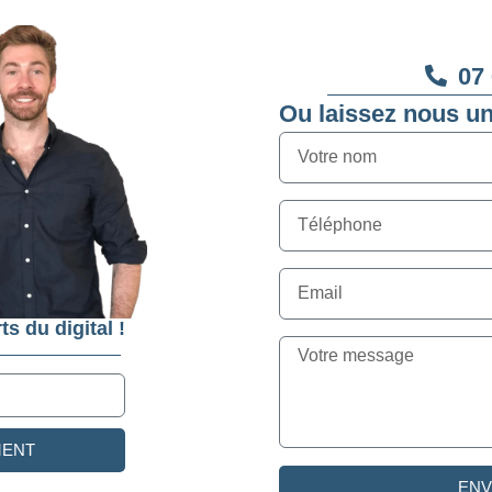
07 
Ou laissez nous u
ts du digital !
MENT
EN