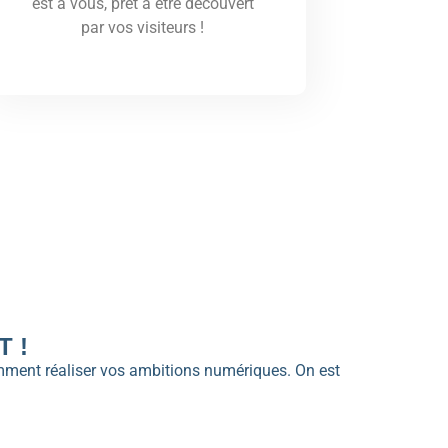
est à vous, prêt à être découvert
par vos visiteurs !
 !
omment réaliser vos ambitions numériques. On est