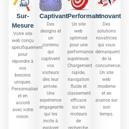
Sur-
Captivant
Performant
Innovant
Des
Un site
Des
Mesure
designs et
web
solutions
Votre site
un
optimisé
novatrices
web conçu
contenu
pour une
qui vous
spécifiquement
qui
performance
démarquent
pour
captivent
supérieure.
de la
répondre à
vos
Chargement
concurrence.
vos
visiteurs
rapide,
Un site
besoins
dès leur
navigation
web
uniques.
arrivée.
fluide et
moderne
Personnalisé
Une
classement
et en
et en
expérience
efficace
avance sur
accord
engageante
sur les
son
avec votre
qui les
moteurs
temps.​
vision.
incite à
de
explorer
recherche.​