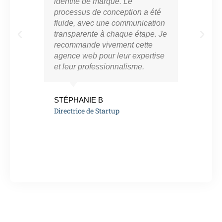
identité de marque. Le
con
processus de conception a été
notr
fluide, avec une communication
ont 
transparente à chaque étape. Je
perf
recommande vivement cette
app
agence web pour leur expertise
résu
et leur professionnalisme.
vra
eng
de l
STÉPHANIE B
Directrice de Startup
MAR
Ent