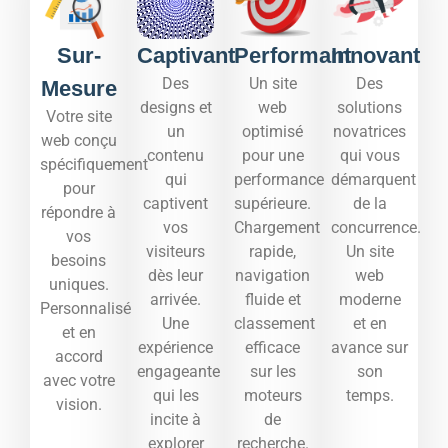
Sur-
Captivant
Performant
Innovant
Des
Un site
Des
Mesure
designs et
web
solutions
Votre site
un
optimisé
novatrices
web conçu
contenu
pour une
qui vous
spécifiquement
qui
performance
démarquent
pour
captivent
supérieure.
de la
répondre à
vos
Chargement
concurrence.
vos
visiteurs
rapide,
Un site
besoins
dès leur
navigation
web
uniques.
arrivée.
fluide et
moderne
Personnalisé
Une
classement
et en
et en
expérience
efficace
avance sur
accord
engageante
sur les
son
avec votre
qui les
moteurs
temps.​
vision.
incite à
de
explorer
recherche.​