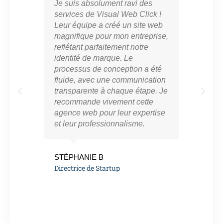
Je suis absolument ravi des
Vis
services de Visual Web Click !
part
Leur équipe a créé un site web
cro
magnifique pour mon entreprise,
en l
reflétant parfaitement notre
mar
identité de marque. Le
con
processus de conception a été
notr
fluide, avec une communication
ont 
transparente à chaque étape. Je
perf
recommande vivement cette
app
agence web pour leur expertise
résu
et leur professionnalisme.
vra
eng
de l
STÉPHANIE B
Directrice de Startup
MAR
Ent