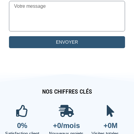
ENVOYER
NOS CHIFFRES CLÉS
0
%
+
0
/mois
+
0
M
Satisfaction client
Nouveaux projets
Visites totales