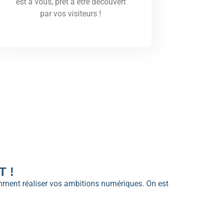
est à vous, prêt à être découvert
par vos visiteurs !
 !
omment réaliser vos ambitions numériques. On est