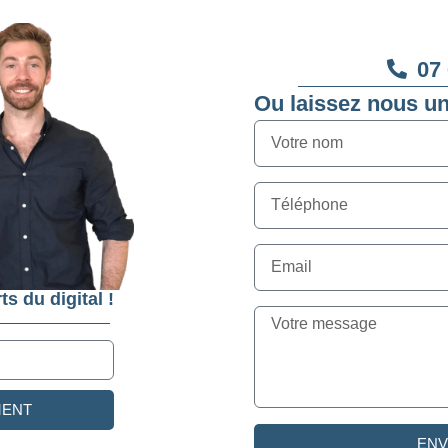
07 
Ou laissez nous u
ts du digital !
MENT
EN